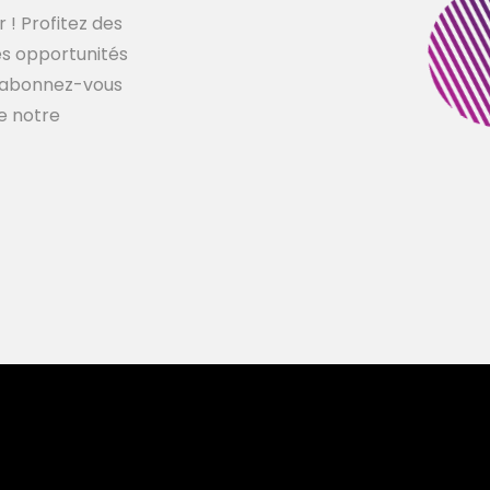
 ! Profitez des
les opportunités
s, abonnez-vous
de notre