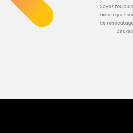
Soyez toujours
mises à jour su
de réseautage,
dès auj