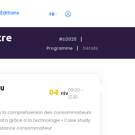
 Éditions
FR
tre
#LI2020
Programme
Détails
du
09:00 -
04
FÉV
12:30
 dans la comprehsenion des consommateurs
a data grâce a la technologie • Case study
nnaissance consommateur