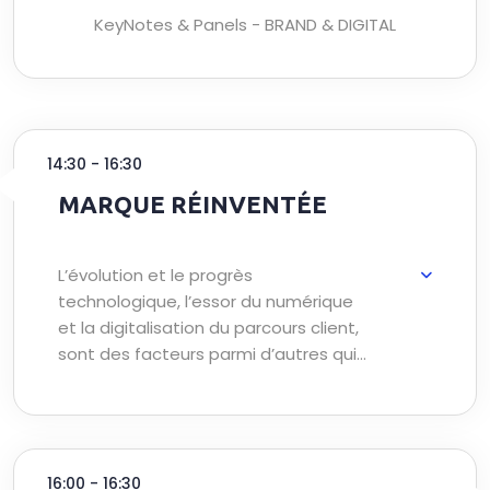
KeyNotes & Panels - BRAND & DIGITAL
14:30 - 16:30
MARQUE RÉINVENTÉE
L’évolution et le progrès
technologique, l’essor du numérique
et la digitalisation du parcours client,
sont des facteurs parmi d’autres qui
ont poussé les marques à se
réinventer, en vue de répondre aux
nouvelles exigences du
consommateur. Se digitaliser n’est
16:00 - 16:30
plus une option pour les marques,