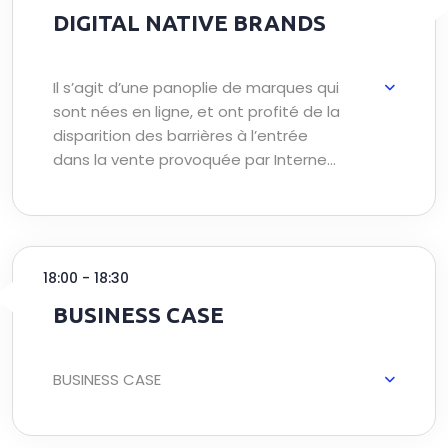
DIGITAL NATIVE BRANDS
Il s’agit d’une panoplie de marques qui
sont nées en ligne, et ont profité de la
disparition des barrières à l’entrée
dans la vente provoquée par Internet.
L’émergence de ce nouveau business
model « direct to consumer » a donné
lieu à des marques « user centric »,
totalement connectées utilisant
18:00 - 18:30
internet comme un organe d’écoute
et de satisfaction de leurs
BUSINESS CASE
consommateurs.
BUSINESS CASE