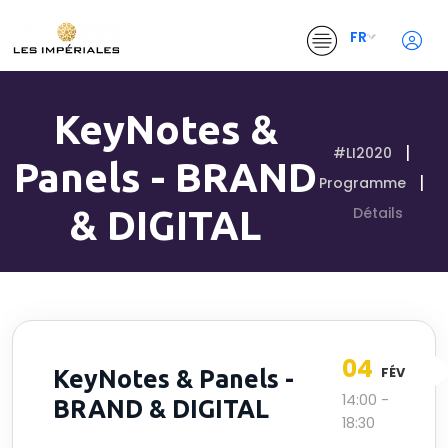
FR
KeyNotes &
#LI2020
Panels - BRAND
Programme
& DIGITAL
Détails
04
FÉV
KeyNotes & Panels -
14:00 -
BRAND & DIGITAL
18:30