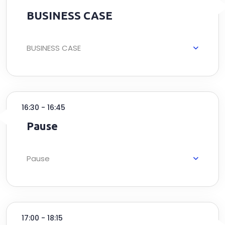
mais une nécessité étant donné que
BUSINESS CASE
leur survie en dépend. Ceci implique le
déploiement d’un processus de
transformation digitale 360°, efficace
BUSINESS CASE
et efficient
16:30 - 16:45
Pause
Pause
17:00 - 18:15