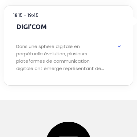
18:15 - 19:45
DIGI'COM
Dans une sphère digitale en
perpétuelle évolution, plusieurs
plateformes de communication
digitale ont émergé représentant de
nouveaux enjeux stratégiques pour
les marques, et une opportunité pour
faire briller leur image, ainsi que de
susciter une créativité marquante
face à un consommateur numérique
exigeant