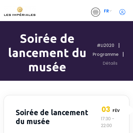
FR
Soirée de
#LI2020
lancement du
Programme
musée
Détails
03
FÉV
Soirée de lancement
17:30 -
du musée
22:00