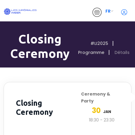
FR
Closing
#LI2025
Ceremony
Programme
Détails
Ceremony &
Party
Closing
30
Ceremony
JAN
18:30 - 23:30