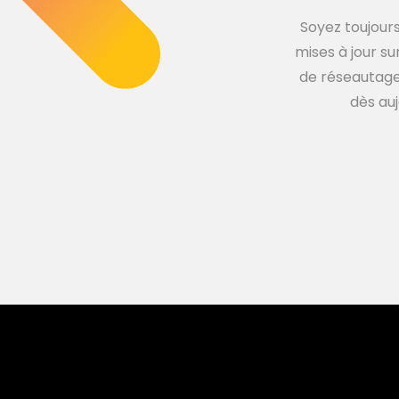
Soyez toujours
mises à jour su
de réseautage,
dès auj