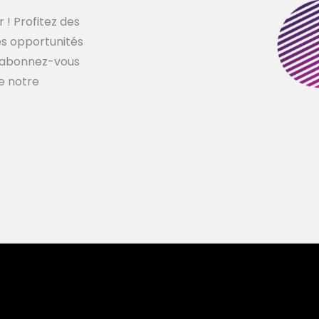
 ! Profitez des
les opportunités
s, abonnez-vous
de notre