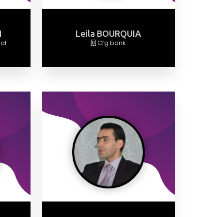
H
Leila BOURQUIA
nal
Cfg bank